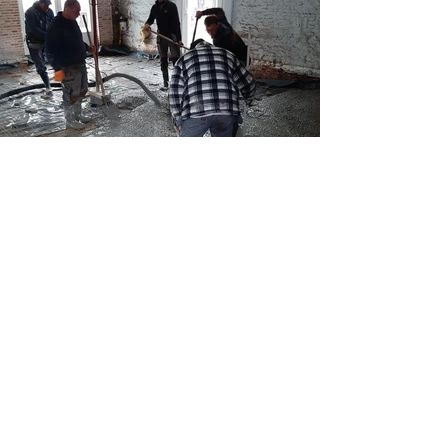
Creëer jou droomhuis
Vertel ons meer over
jouw project
Contacteer Ons